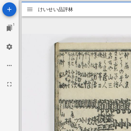
Mirador
けいせい品評林
けいせい品評林
ビ
1
ュ
ー
ワ