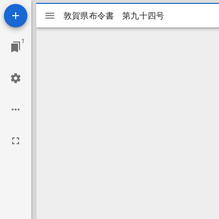
Mirador
敦賀県布令書 第九十四号
敦賀県布令書 第九十四号
ビ
1
ュ
ー
ワ