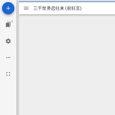
Mirador
三千世界恋往来 (前狂言)
三千世界恋往来 (前狂言)
ビ
1
ュ
ー
ワ