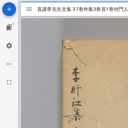
Mirador
直講李先生文集 37巻外集3巻首1巻坿門人録
直講李先生文集 37巻外集3巻首1巻坿門人
ビ
1
ュ
ー
ワ