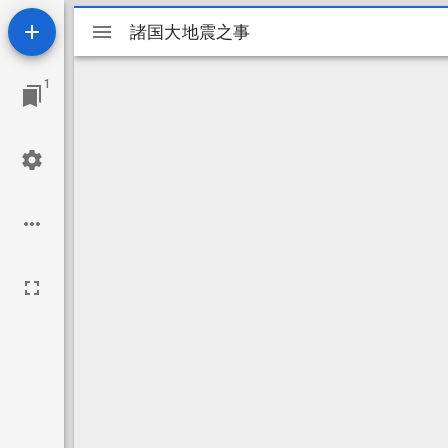
Mirador
諸国大地震之事
諸国大地震之事
ビ
1
ュ
ー
ワ