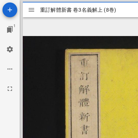
Mirador
重訂解體新書 卷3名義解上 (8巻)
重訂解體新書 卷3名義解上 (8巻)
ビ
1
ュ
ー
ワ