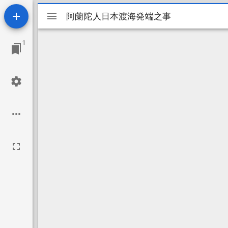
Mirador
阿蘭陀人日本渡海発端之事
阿蘭陀人日本渡海発端之事
ビ
1
ュ
ー
ワ