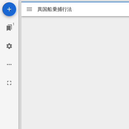
Mirador
異国船乗捕行法
異国船乗捕行法
ビ
1
ュ
ー
ワ