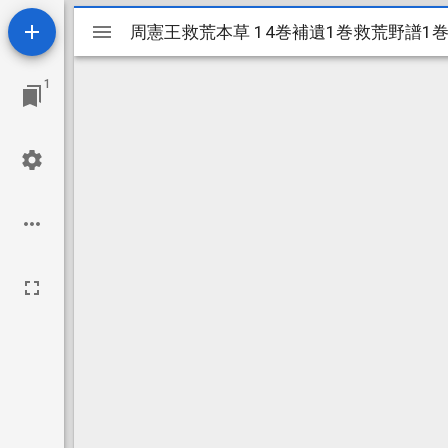
Mirador
周憲王救荒本草 14巻補遺1巻救荒野譜1巻補
周憲王救荒本草 14巻補遺1巻救荒野譜1巻補
ビ
1
ュ
ー
ワ