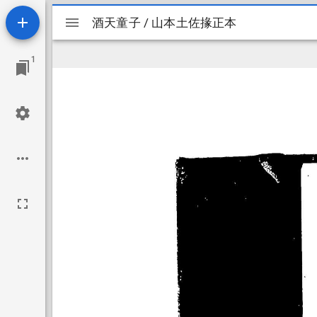
Mirador
酒天童子 / 山本土佐掾正本
酒天童子 / 山本土佐掾正本
ビ
1
ュ
ー
ワ