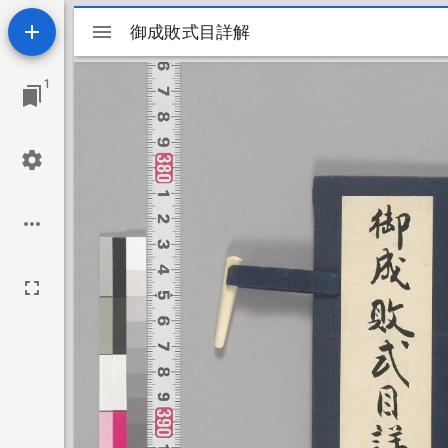
Mirador
御成敗式目詳解
御成敗式目詳解
ビ
1
ュ
ー
ワ