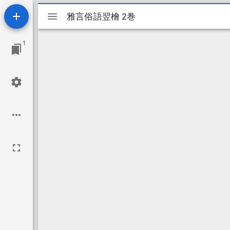
Mirador
雅言俗語翌檜 2巻
雅言俗語翌檜 2巻
ビ
1
ュ
ー
ワ