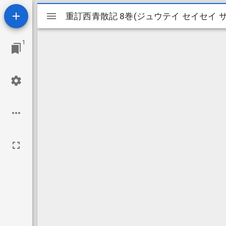
Mirador
重訂西青散記 8巻(ジュウテイ セイセイ サンキ
重訂西青散記 8巻(ジュウテイ セイセイ サンキ
ビ
1
ュ
ー
ワ