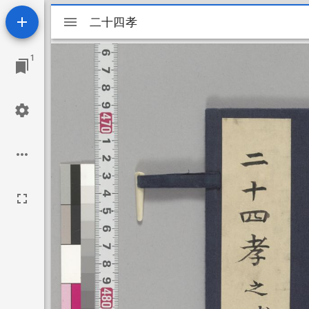
Mirador
二十四孝
二十四孝
ビ
1
ュ
ー
ワ