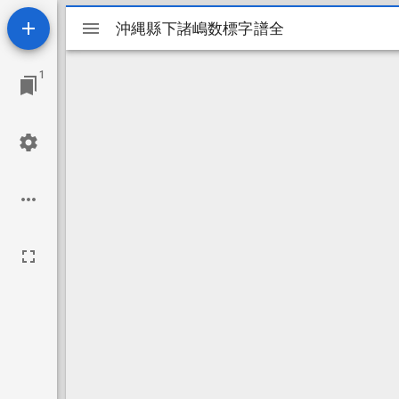
Mirador
沖縄縣下諸嶋数標字譜全
沖縄縣下諸嶋数標字譜全
ビ
1
ュ
ー
ワ