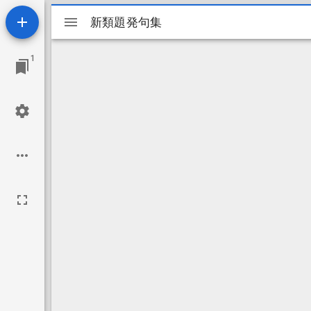
Mirador
新類題発句集
新類題発句集
ビ
1
ュ
ー
ワ