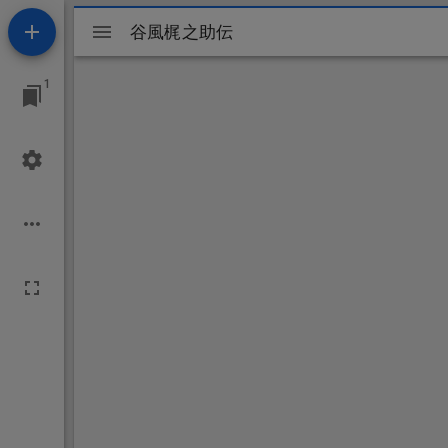
Mirador
谷風梶之助伝
谷風梶之助伝
ビ
1
ュ
ー
ワ