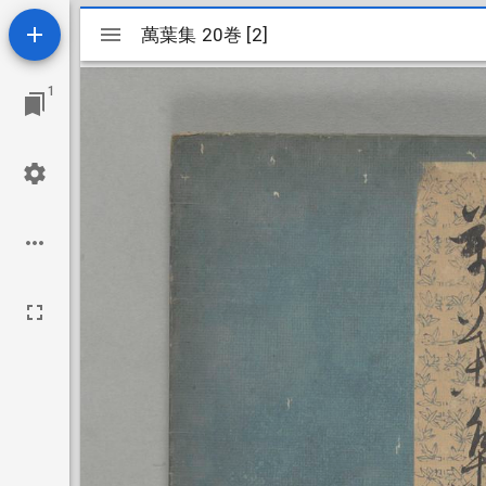
Mirador
萬葉集 20巻 [2]
萬葉集 20巻 [2]
ビ
1
ュ
ー
ワ