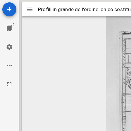
Mirador
Profili in grande dell'ordine ionico costit
Profili in grande dell'ordine ionico costit
ビ
1
ュ
ー
ワ