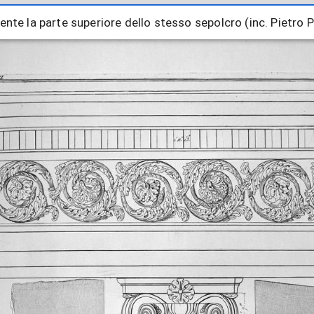
uente la parte superiore dello stesso sepolcro (inc. Pietro P
uente la parte superiore dello stesso sepolcro (inc. Pietro P