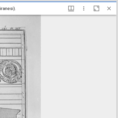
iranesi).
iranesi).