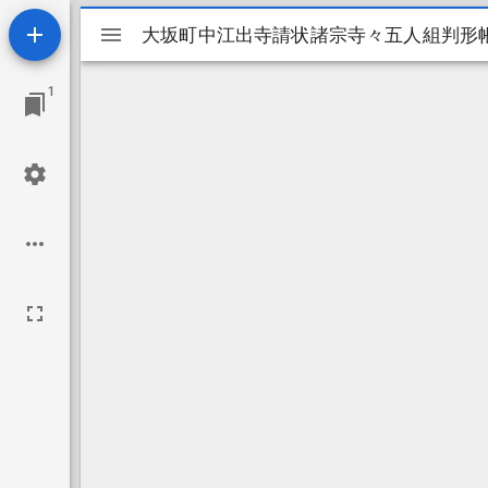
Mirador
大坂町中江出寺請状諸宗寺々五人組判形
大坂町中江出寺請状諸宗寺々五人組判形
ビ
1
ュ
ー
ワ