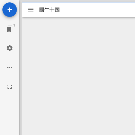
Mirador
國牛十圖
國牛十圖
ビ
1
ュ
ー
ワ