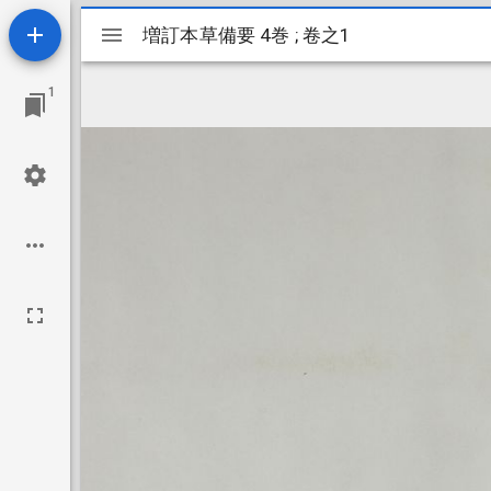
Mirador
増訂本草備要 4巻 ; 卷之1
増訂本草備要 4巻 ; 卷之1
ビ
1
ュ
ー
ワ