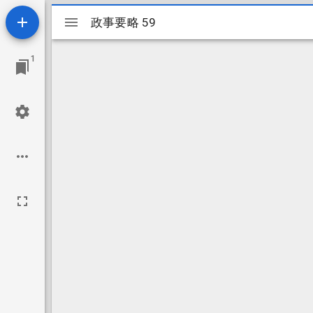
Mirador
政事要略 59
政事要略 59
ビ
1
ュ
ー
ワ