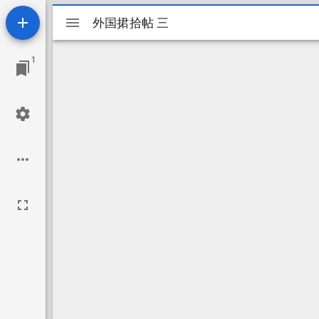
Mirador
外国捃拾帖 三
外国捃拾帖 三
ビ
1
ュ
ー
ワ