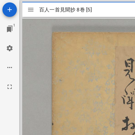
Mirador
百人一首見聞抄 8巻 [5]
百人一首見聞抄 8巻 [5]
ビ
1
ュ
ー
ワ