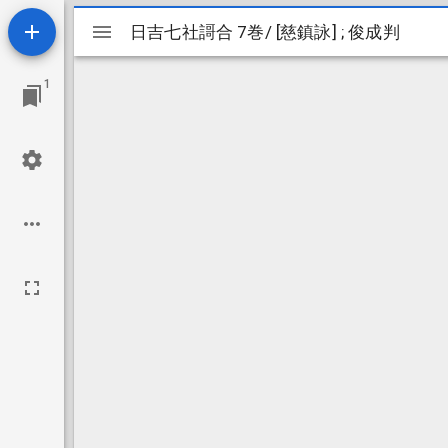
Mirador
日吉七社謌合 7巻/ [慈鎮詠] ; 俊成判
日吉七社謌合 7巻/ [慈鎮詠] ; 俊成判
ビ
1
ュ
ー
ワ