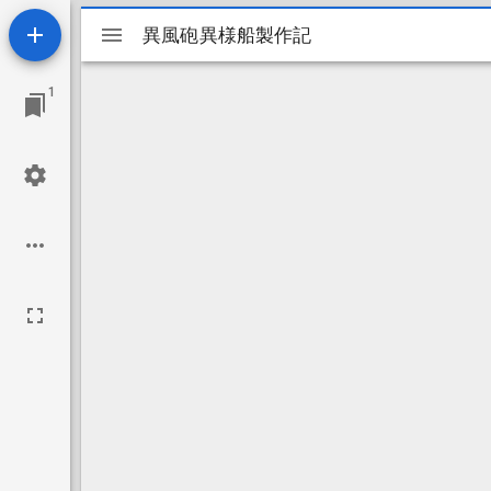
Mirador
異風砲異様船製作記
異風砲異様船製作記
ビ
1
ュ
ー
ワ