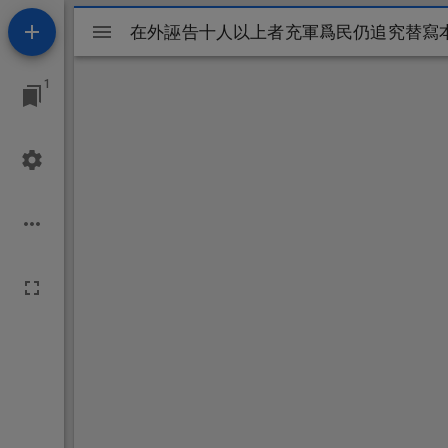
Mirador
在外誣告十人以上者充軍爲民仍追究替寫
ビ
1
ュ
ー
ワ