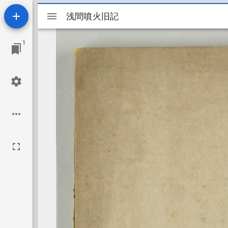
Mirador
浅間噴火旧記
浅間噴火旧記
ビ
1
ュ
ー
ワ