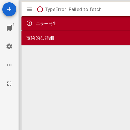
Mirador
TypeError: Failed to fetch
ビ
エラー発生
1
ュ
技術的な詳細
ー
ワ