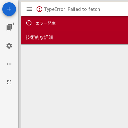
Mirador
TypeError: Failed to fetch
ビ
エラー発生
1
ュ
技術的な詳細
ー
ワ