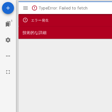
Mirador
TypeError: Failed to fetch
ビ
エラー発生
1
ュ
技術的な詳細
ー
ワ