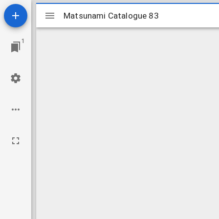
Mirador
Matsunami Catalogue 83
Matsunami Catalogue 83
ビ
1
ュ
ー
ワ