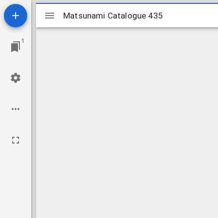
Mirador
Matsunami Catalogue 435
Matsunami Catalogue 435
ビ
1
ュ
ー
ワ