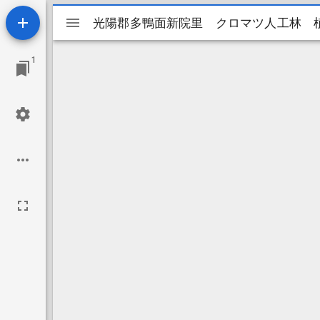
Mirador
光陽郡多鴨面新院里 クロマツ人工林 
光陽郡多鴨面新院里 クロマツ人工林 
ビ
1
ュ
ー
ワ