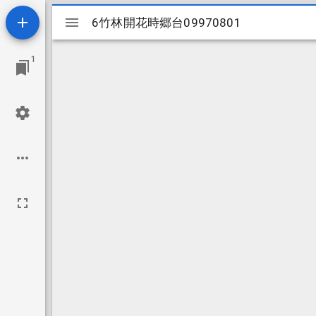
Mirador
6竹林開花時郷台09970801
6竹林開花時郷台09970801
ビ
1
ュ
ー
ワ