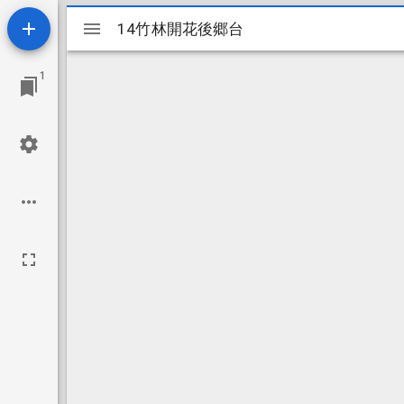
Mirador
14竹林開花後郷台
14竹林開花後郷台
ビ
1
ュ
ー
ワ