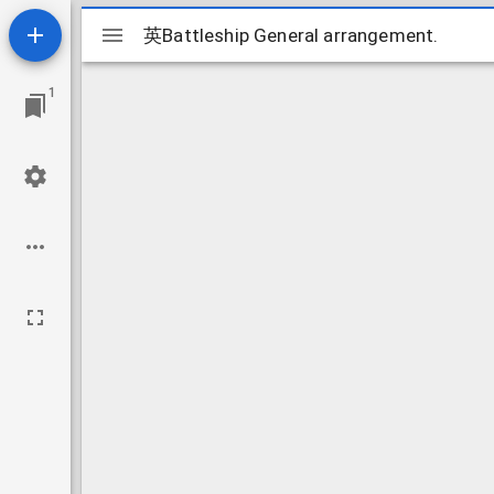
Mirador
英Battleship General arrangement.
英Battleship General arrangement.
ビ
1
ュ
ー
ワ