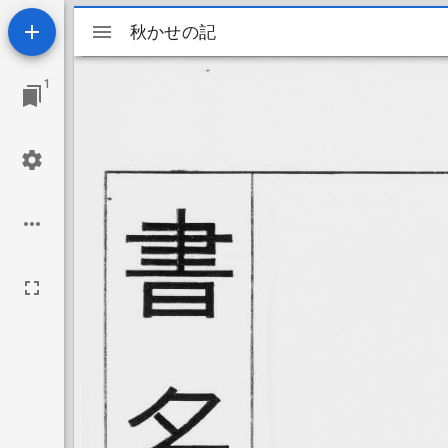
Mirador
秋かせの記
秋かせの記
ビ
1
ュ
ー
ワ