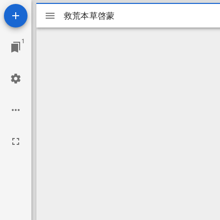
Mirador
救荒本草啓蒙
救荒本草啓蒙
ビ
1
ュ
ー
ワ