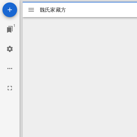
Mirador
魏氏家藏方
魏氏家藏方
ビ
1
ュ
ー
ワ