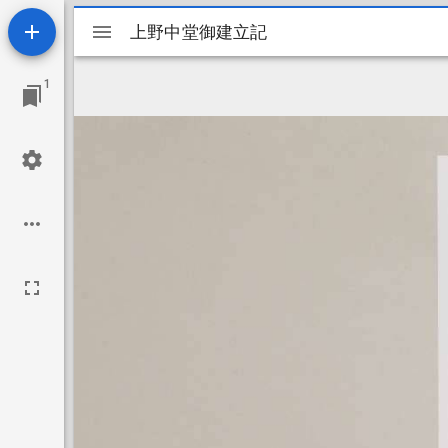
Mirador
上野中堂御建立記
上野中堂御建立記
ビ
1
ュ
ー
ワ