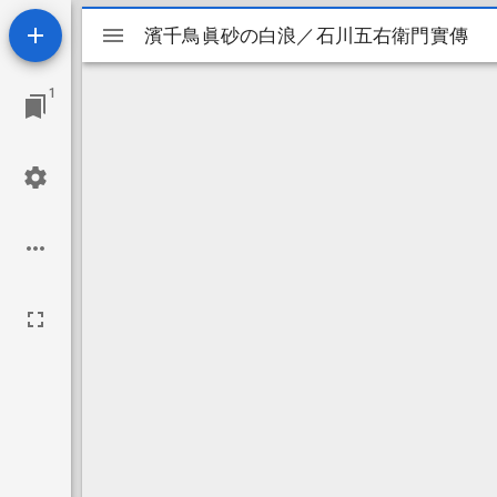
Mirador
濱千鳥眞砂の白浪／石川五右衛門實傳
濱千鳥眞砂の白浪／石川五右衛門實傳
ビ
1
ュ
ー
ワ