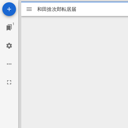
Mirador
和田捨次郎転居届
和田捨次郎転居届
ビ
1
ュ
ー
ワ