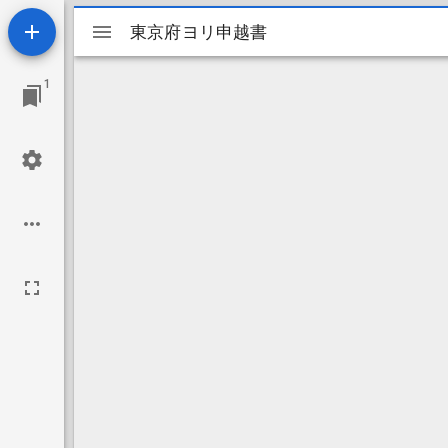
Mirador
東京府ヨリ申越書
東京府ヨリ申越書
ビ
1
ュ
ー
ワ