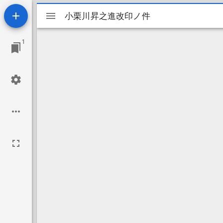
Mirador
小栗川昇之進改印ノ件
小栗川昇之進改印ノ件
ビ
1
ュ
ー
ワ