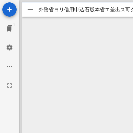
Mirador
外務省ヨリ借用申込石版本省エ差出ス可
外務省ヨリ借用申込石版本省エ差出ス可
ビ
1
ュ
ー
ワ