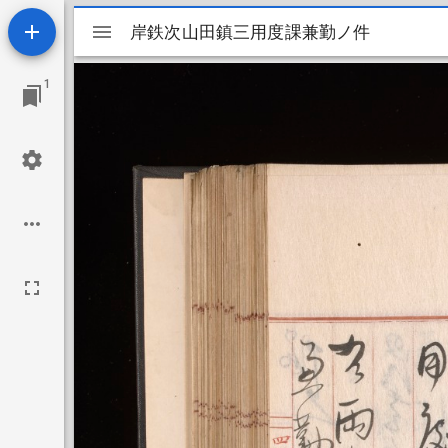
Mirador
岸鉄次山田鎮三用度課兼勤ノ件
岸鉄次山田鎮三用度課兼勤ノ件
ビ
1
ュ
ー
ワ