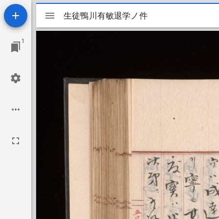
Mirador
生徒鴨川有敏退学ノ件
生徒鴨川有敏退学ノ件
ビ
1
ュ
ー
ワ