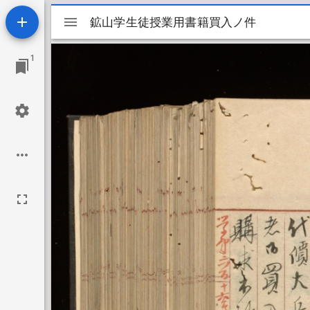
Mirador
鉱山学生徒授業用書籍買入ノ件
鉱山学生徒授業用書籍買入ノ件
ビ
1
ュ
ー
ワ